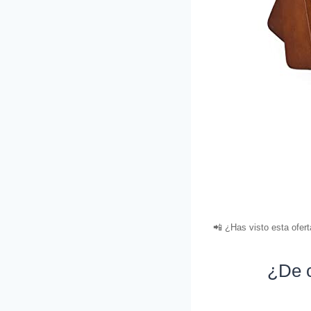
📲 ¿Has visto esta ofer
¿De c