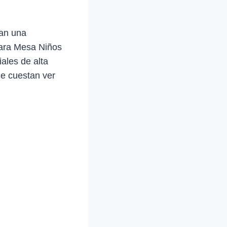
can una
para Mesa Niños
ales de alta
ue cuestan ver