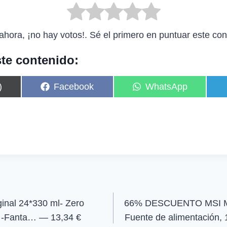
ahora, ¡no hay votos!. Sé el primero en puntuar este con
te contenido:
C
C
)
Facebook
WhatsApp
o
o
m
m
p
p
a
a
r
r
t
t
i
i
r
r
e
e
n
n
inal 24*330 ml- Zero
66% DESCUENTO MSI 
 -Fanta… — 13,34 €
Fuente de alimentación