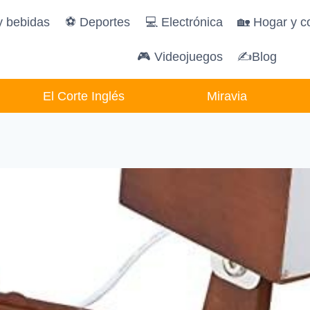
y bebidas
️⚽️ Deportes
💻 Electrónica
🏡 Hogar y c
🎮 Videojuegos
✍Blog
El Corte Inglés
Miravia