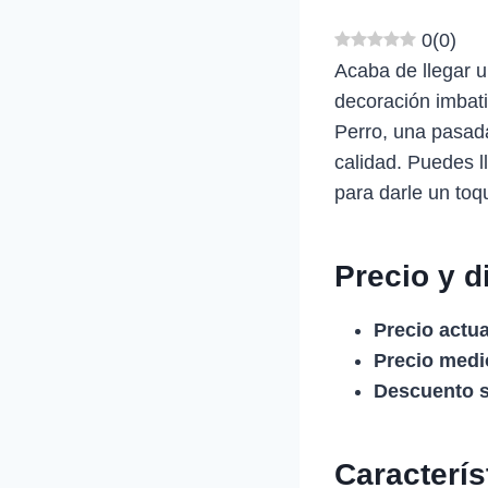
0
(
0
)
Acaba de llegar u
decoración imbat
Perro, una pasada
calidad. Puedes l
para darle un toq
Precio y d
Precio actua
Precio medio
Descuento s
Caracterí