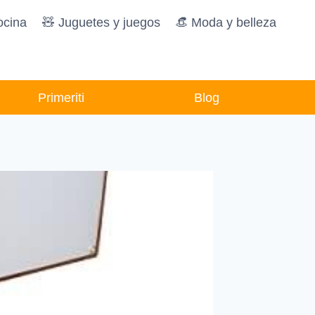
ocina
🧸️ Juguetes y juegos
👒 Moda y belleza
Primeriti
Blog