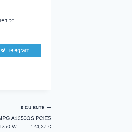
tenido.
C
Telegram
o
m
p
a
r
t
i
r
e
n
SIGUIENTE
MPG A1250GS PCIE5
, 1250 W… — 124,37 €