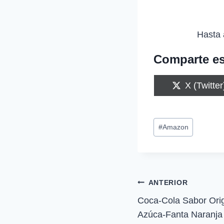
Hasta 
Comparte es
C
X (Twitter
o
m
p
Etiquetas
a
#
Amazon
r
de
t
i
la
r
entrada:
e
n
Navegación
ANTERIOR
Coca-Cola Sabor Orig
de
Azúca-Fanta Naranja