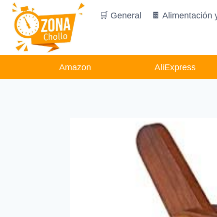
Saltar
🛒 General
🍫 Alimentación 
al
contenido
Amazon
AliExpress