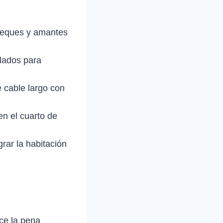
a peques y amantes
ulados para
e cable largo con
en el cuarto de
rar la habitación
ce la pena