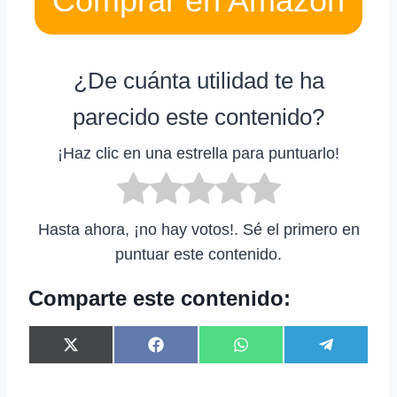
Comprar en Amazon
¿De cuánta utilidad te ha
parecido este contenido?
¡Haz clic en una estrella para puntuarlo!
Hasta ahora, ¡no hay votos!. Sé el primero en
puntuar este contenido.
Comparte este contenido:
C
C
C
C
X
F
W
T
o
o
o
o
(
a
h
e
m
m
m
m
T
c
a
l