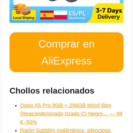
Comprar en
AliExpress
Chollos relacionados
Oppo A5 Pro 8GB + 256GB Móvil libre
(Reacondicionado Grado C) Negro… — 99
€ -50%
Ratón Subblim inalámbrico, silencioso,