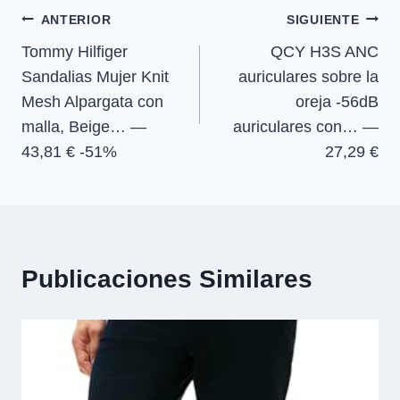
e
e
e
e
)
Navegación
n
n
n
n
ANTERIOR
SIGUIENTE
Tommy Hilfiger
QCY H3S ANC
de
Sandalias Mujer Knit
auriculares sobre la
entradas
Mesh Alpargata con
oreja -56dB
malla, Beige… —
auriculares con… —
43,81 € -51%
27,29 €
Publicaciones Similares