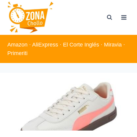
Saltar
al
contenido
Amazon
·
AliExpress
·
El Corte Inglés
·
Miravia
·
Primeriti