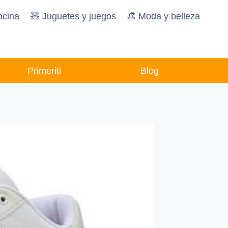
ocina
🧸️ Juguetes y juegos
👒 Moda y belleza
Primeriti
Blog