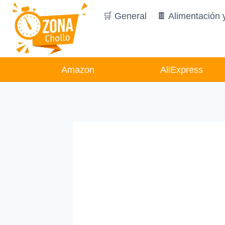
Saltar
🛒 General
🍫 Alimentación 
al
contenido
Amazon
AliExpress