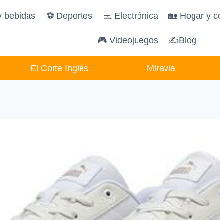
y bebidas
️⚽️ Deportes
💻 Electrónica
🏡 Hogar y c
🎮 Videojuegos
✍Blog
El Corte Inglés
Miravia