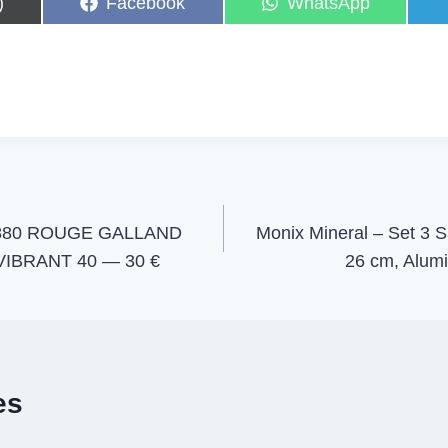
C
C
)
Facebook
WhatsApp
o
o
m
m
p
p
a
a
r
r
t
t
i
i
r
r
e
e
n
n
880 ROUGE GALLAND
Monix Mineral – Set 3 S
IBRANT 40 — 30 €
26 cm, Alum
es