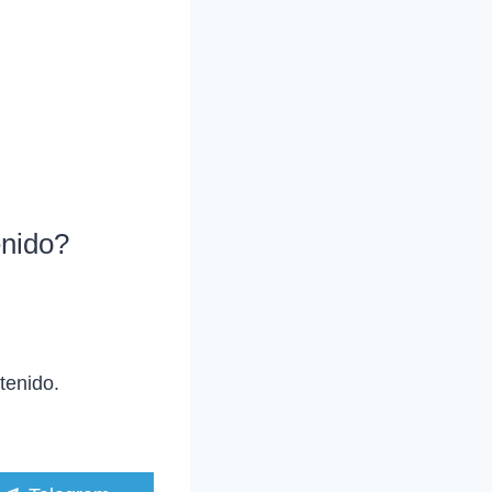
enido?
tenido.