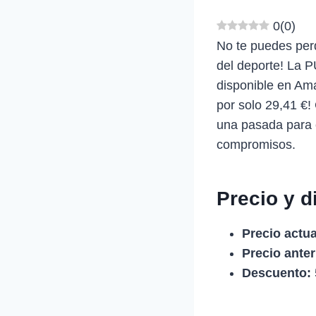
0
(
0
)
No te puedes perd
del deporte! La P
disponible en Am
por solo 29,41 €!
una pasada para c
compromisos.
Precio y d
Precio actua
Precio anter
Descuento: