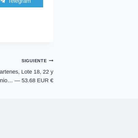
C
Telegram
o
m
p
a
r
t
i
r
e
n
SIGUIENTE
artenes, Lote 18, 22 y
inio… — 53.68 EUR €