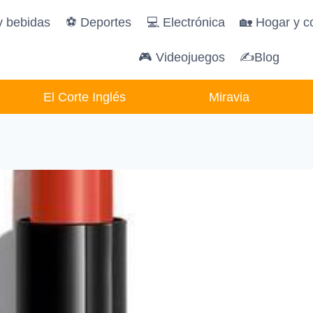
y bebidas
️⚽️ Deportes
💻 Electrónica
🏡 Hogar y c
🎮 Videojuegos
✍Blog
El Corte Inglés
Miravia