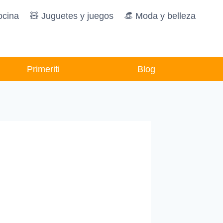
ocina
🧸️ Juguetes y juegos
👒 Moda y belleza
Primeriti
Blog