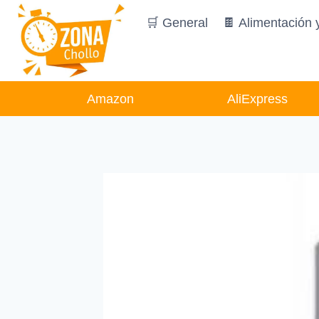
Saltar
🛒 General
🍫 Alimentación 
al
contenido
Amazon
AliExpress