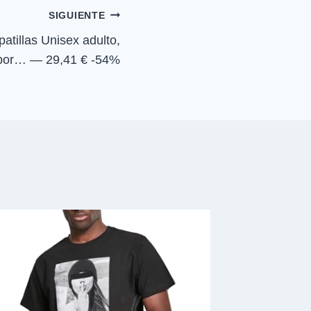
n
SIGUIENTE
tillas Unisex adulto,
por… — 29,41 € -54%