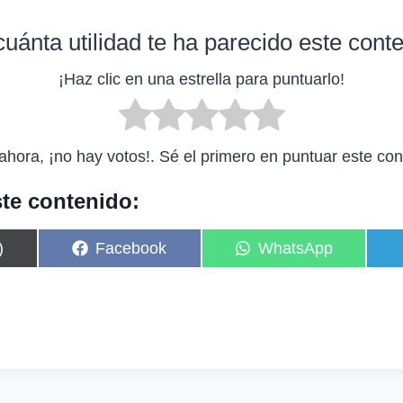
uánta utilidad te ha parecido este cont
¡Haz clic en una estrella para puntuarlo!
ahora, ¡no hay votos!. Sé el primero en puntuar este con
te contenido:
C
C
)
Facebook
WhatsApp
o
o
m
m
p
p
a
a
r
r
t
t
i
i
r
r
e
e