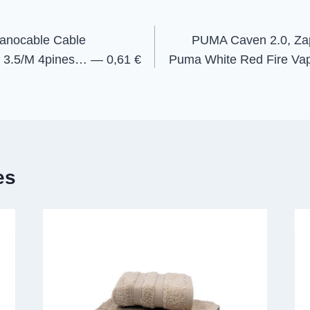
n
n
nocable Cable
PUMA Caven 2.0, Zapa
k 3.5/M 4pines… — 0,61 €
Puma White Red Fire Va
es