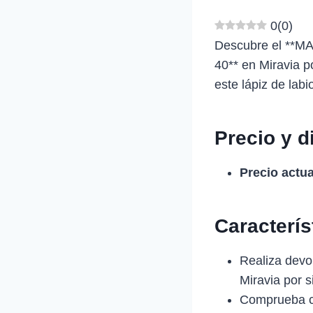
0
(
0
)
Descubre el *
40** en Miravia p
este lápiz de lab
Precio y d
Precio actua
Caracterí
Realiza devol
Miravia por 
Comprueba c