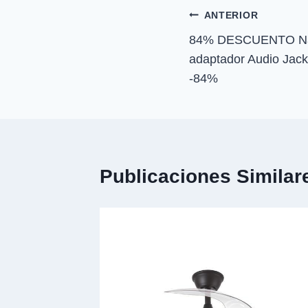
n
Navegación
ANTERIOR
84% DESCUENTO Na
de
adaptador Audio Jac
entradas
-84%
Publicaciones Similar