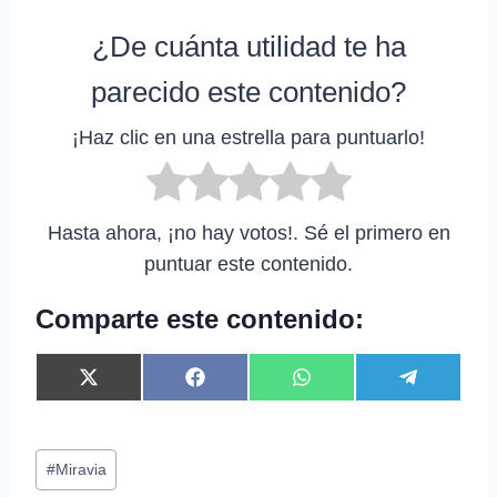
¿De cuánta utilidad te ha
parecido este contenido?
¡Haz clic en una estrella para puntuarlo!
Hasta ahora, ¡no hay votos!. Sé el primero en
puntuar este contenido.
Comparte este contenido:
C
C
C
C
X
F
W
T
o
o
o
o
(
a
h
e
m
m
m
m
T
c
a
l
p
p
p
p
w
e
t
e
Etiquetas
a
a
a
a
i
b
s
g
#
Miravia
r
r
r
r
t
o
A
r
de