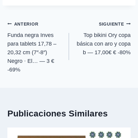
t
t
t
t
t
o
p
a
la
i
i
i
i
e
k
p
m
r
r
r
r
r
entrada:
e
e
e
e
)
Navegación
n
n
n
n
ANTERIOR
SIGUIENTE
Funda negra Inves
Top bikini Ory copa
de
para tablets 17,78 –
básica con aro y copa
entradas
20,32 cm (7″-8″)
b — 17,00€ € -80%
Negro · El… — 3 €
-69%
Publicaciones Similares