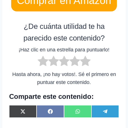
Comprar en Amazon
¿De cuánta utilidad te ha
parecido este contenido?
¡Haz clic en una estrella para puntuarlo!
Hasta ahora, ¡no hay votos!. Sé el primero en
puntuar este contenido.
Comparte este contenido:
C
C
C
C
X
F
W
T
o
o
o
o
(
a
h
e
m
m
m
m
T
c
a
l