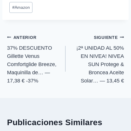
p
p
p
p
w
e
t
e
Etiquetas
a
a
a
a
i
b
s
g
#
Amazon
r
r
r
r
t
o
A
r
de
t
t
t
t
t
o
p
a
la
i
i
i
i
e
k
p
m
r
r
r
r
r
entrada:
e
e
e
e
)
Navegación
n
n
n
n
ANTERIOR
SIGUIENTE
37% DESCUENTO
¡2ª UNIDAD AL 50%
de
Gillette Venus
EN NIVEA! NIVEA
entradas
Comfortglide Breeze,
SUN Protege &
Maquinilla de… —
Broncea Aceite
17,38 € -37%
Solar… — 13,45 €
Publicaciones Similares