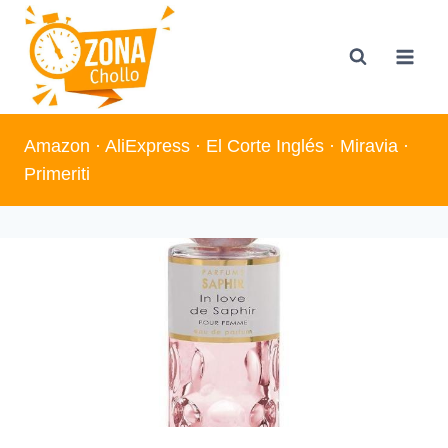
Saltar
al
contenido
Amazon
·
AliExpress
·
El Corte Inglés
·
Miravia
·
Primeriti