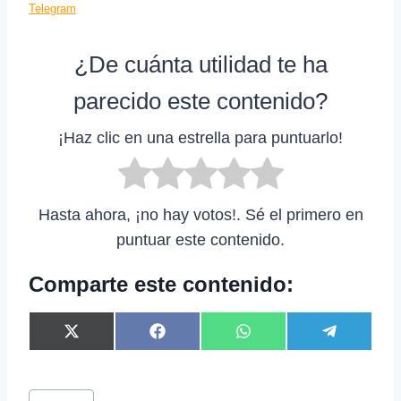
Telegram
¿De cuánta utilidad te ha
parecido este contenido?
¡Haz clic en una estrella para puntuarlo!
Hasta ahora, ¡no hay votos!. Sé el primero en
puntuar este contenido.
Comparte este contenido:
C
C
C
C
X
F
W
T
o
o
o
o
(
a
h
e
m
m
m
m
T
c
a
l
p
p
p
p
w
e
t
e
Etiquetas