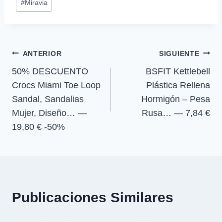
a
a
a
a
i
b
s
g
#
Miravia
r
r
r
r
t
o
A
r
de
t
t
t
t
t
o
p
a
la
i
i
i
i
e
k
p
m
r
r
r
r
r
entrada:
e
e
e
e
)
Navegación
n
n
n
n
ANTERIOR
SIGUIENTE
50% DESCUENTO
BSFIT Kettlebell
de
Crocs Miami Toe Loop
Plástica Rellena
entradas
Sandal, Sandalias
Hormigón – Pesa
Mujer, Diseño… —
Rusa… — 7,84 €
19,80 € -50%
Publicaciones Similares