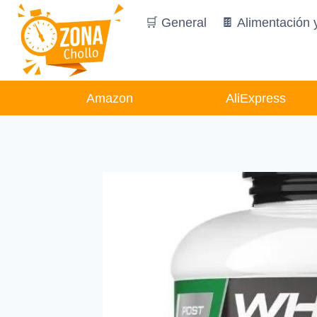
Saltar
🛒 General
🍫 Alimentación 
al
contenido
Amazon
AliExpress