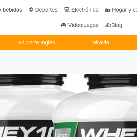
y bebidas
️⚽️ Deportes
💻 Electrónica
🏡 Hogar y c
🎮 Videojuegos
✍Blog
El Corte Inglés
Miravia