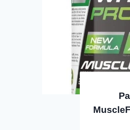
Pa
Muscle