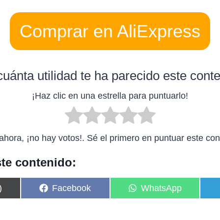
Comprar en AliExpress
uánta utilidad te ha parecido este cont
¡Haz clic en una estrella para puntuarlo!
ahora, ¡no hay votos!. Sé el primero en puntuar este con
te contenido:
C
C
)
Facebook
WhatsApp
o
o
m
m
p
p