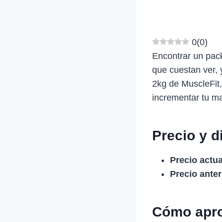
0
(
0
)
Encontrar un pack
que cuestan ver,
2kg de MuscleFit,
incrementar tu m
Precio y d
Precio actua
Precio anter
Cómo apro