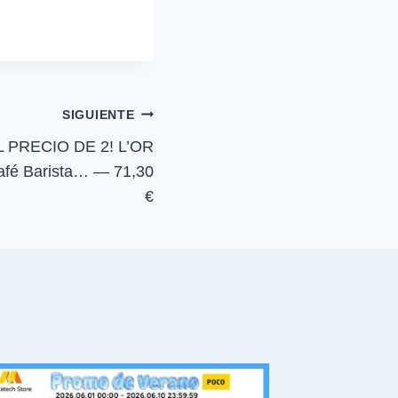
a
r
t
i
r
e
n
SIGUIENTE
 PRECIO DE 2! L’OR
afé Barista… — 71,30
€