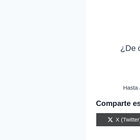
¿De c
Hasta 
Comparte es
C
X (Twitter
o
m
p