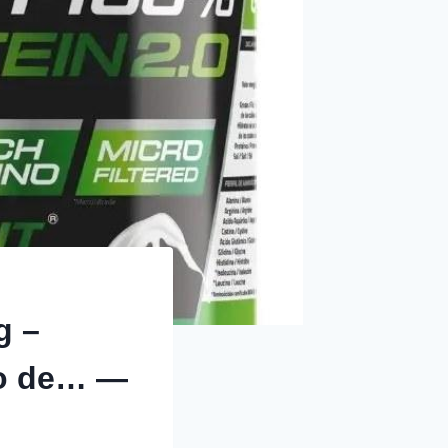
g –
o de… —