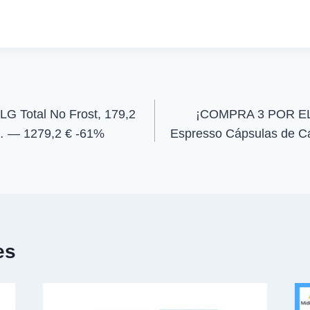
a
a
r
r
t
t
i
i
r
r
e
e
n
n
 LG Total No Frost, 179,2
¡COMPRA 3 POR EL
w… — 1279,2 € -61%
Espresso Cápsulas de C
es