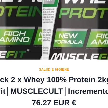
SALUD E HIGIENE
ck 2 x Whey 100% Protein 2k
Fit│MUSCLECULT│Increment
76.27 EUR €