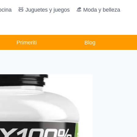
ocina
🧸️ Juguetes y juegos
👒 Moda y belleza
Primeriti
Blog