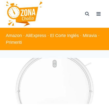
Saltar
al
contenido
Amazon
·
AliExpress
·
El Corte Inglés
·
Miravia
·
Primeriti