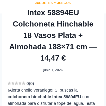
JUGUETES Y JUEGOS
Intex 58894EU
Colchoneta Hinchable
18 Vasos Plata +
Almohada 188×71 cm —
14,47 €
junio 1, 2026
0
(
0
)
¡Alerta chollo veraniego! Si buscas la
colchoneta hinchable Intex 58894EU
con
almohada para disfrutar a tope del agua, ¡esta