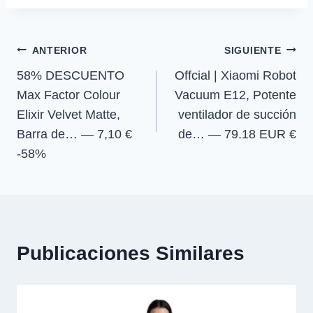
t
t
t
t
t
o
p
a
la
i
i
i
i
e
k
p
m
r
r
r
r
r
entrada:
e
e
e
e
)
Navegación
n
n
n
n
ANTERIOR
SIGUIENTE
58% DESCUENTO
Offcial | Xiaomi Robot
de
Max Factor Colour
Vacuum E12, Potente
entradas
Elixir Velvet Matte,
ventilador de succión
Barra de… — 7,10 €
de… — 79.18 EUR €
-58%
Publicaciones Similares