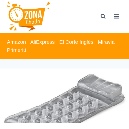
Saltar
al
contenido
Amazon
·
AliExpress
·
El Corte Inglés
·
Miravia
·
Primeriti