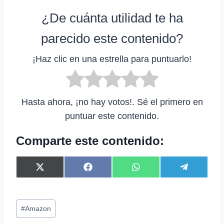
¿De cuánta utilidad te ha
parecido este contenido?
¡Haz clic en una estrella para puntuarlo!
Hasta ahora, ¡no hay votos!. Sé el primero en
puntuar este contenido.
Comparte este contenido:
C
C
C
C
X
F
W
T
o
o
o
o
(
a
h
e
m
m
m
m
T
c
a
l
p
p
p
p
w
e
t
e
Etiquetas
a
a
a
a
i
b
s
g
#
Amazon
r
r
r
r
t
o
A
r
de