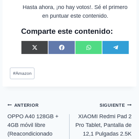
Hasta ahora, ¡no hay votos!. Sé el primero
en puntuar este contenido.
Comparte este contenido:
C
C
C
C
X
F
W
T
o
o
o
o
(
a
h
e
m
m
m
m
T
c
a
l
p
p
p
p
w
e
t
e
Etiquetas
a
a
a
a
i
b
s
g
#
Amazon
r
r
r
r
t
o
A
r
de
t
t
t
t
t
o
p
a
la
i
i
i
i
e
k
p
m
r
r
r
r
r
entrada:
e
e
e
e
)
Navegación
n
n
n
n
ANTERIOR
SIGUIENTE
OPPO A40 128GB +
XIAOMI Redmi Pad 2
de
4GB móvil libre
Pro Tablet, Pantalla de
entradas
(Reacondicionado
12,1 Pulgadas 2.5K