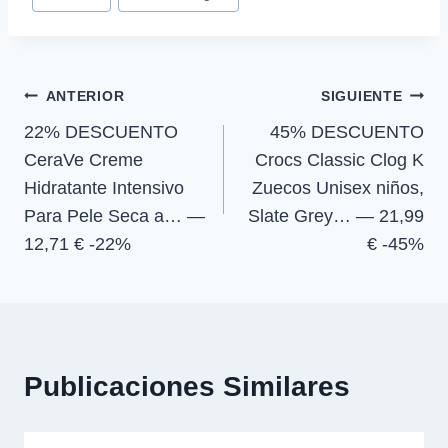
r
r
r
r
t
o
A
r
de
t
t
t
t
t
o
p
a
la
i
i
i
i
e
k
p
m
r
r
r
r
r
entrada:
e
e
e
e
)
Navegación
n
n
n
n
ANTERIOR
SIGUIENTE
22% DESCUENTO
45% DESCUENTO
de
CeraVe Creme
Crocs Classic Clog K
entradas
Hidratante Intensivo
Zuecos Unisex niños,
Para Pele Seca a… —
Slate Grey… — 21,99
12,71 € -22%
€ -45%
Publicaciones Similares