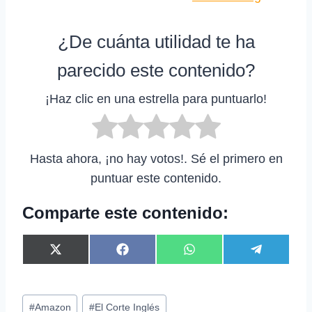
¿De cuánta utilidad te ha
parecido este contenido?
¡Haz clic en una estrella para puntuarlo!
Hasta ahora, ¡no hay votos!. Sé el primero en
puntuar este contenido.
Comparte este contenido:
C
C
C
C
X
F
W
T
o
o
o
o
(
a
h
e
m
m
m
m
T
c
a
l
p
p
p
p
w
e
t
e
Etiquetas
a
a
a
a
i
b
s
g
#
Amazon
#
El Corte Inglés