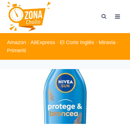
Saltar
al
contenido
Amazon
·
AliExpress
·
El Corte Inglés
·
Miravia
·
Primeriti