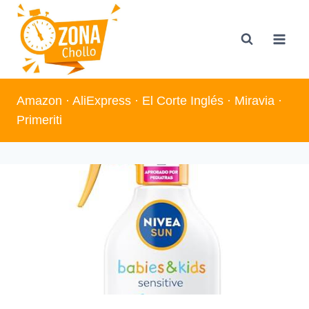
Saltar
al
contenido
Amazon
·
AliExpress
·
El Corte Inglés
·
Miravia
·
Primeriti