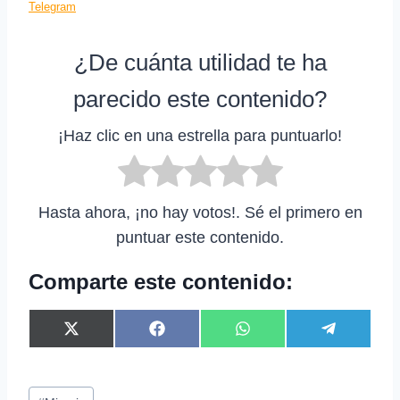
Telegram
¿De cuánta utilidad te ha
parecido este contenido?
¡Haz clic en una estrella para puntuarlo!
Hasta ahora, ¡no hay votos!. Sé el primero en
puntuar este contenido.
Comparte este contenido:
C
C
C
C
X
F
W
T
o
o
o
o
(
a
h
e
m
m
m
m
T
c
a
l
p
p
p
p
w
e
t
e
Etiquetas
a
a
a
a