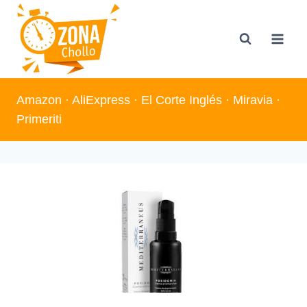
Saltar
al
contenido
Amazon
·
AliExpress
·
El Corte Inglés
·
Miravia
·
Primeriti