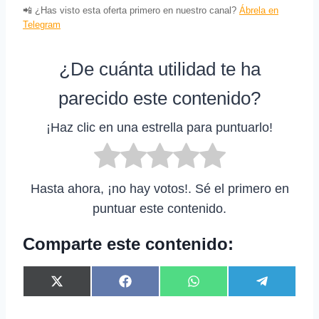
📲 ¿Has visto esta oferta primero en nuestro canal?
Ábrela en
Telegram
¿De cuánta utilidad te ha
parecido este contenido?
¡Haz clic en una estrella para puntuarlo!
Hasta ahora, ¡no hay votos!. Sé el primero en
puntuar este contenido.
Comparte este contenido:
C
C
C
C
X
F
W
T
o
o
o
o
(
a
h
e
m
m
m
m
T
c
a
l