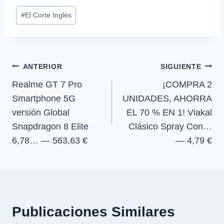
p
p
p
p
w
e
t
e
Etiquetas
a
a
a
a
i
b
s
g
#
El Corte Inglés
r
r
r
r
t
o
A
r
de
t
t
t
t
t
o
p
a
la
i
i
i
i
e
k
p
m
r
r
r
r
r
entrada:
e
e
e
e
)
Navegación
n
n
n
n
ANTERIOR
SIGUIENTE
Realme GT 7 Pro
¡COMPRA 2
de
Smartphone 5G
UNIDADES, AHORRA
entradas
versión Global
EL 70 % EN 1! Viakal
Snapdragon 8 Elite
Clásico Spray Con…
6,78… — 563,63 €
— 4,79 €
Publicaciones Similares