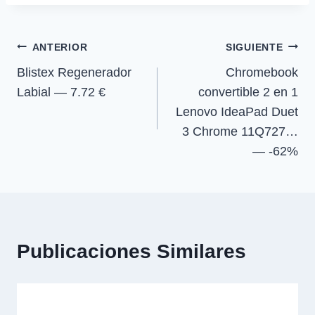
la
i
i
i
i
e
k
p
m
r
r
r
r
r
entrada:
e
e
e
e
)
Navegación
n
n
n
n
ANTERIOR
SIGUIENTE
Blistex Regenerador
Chromebook
de
Labial — 7.72 €
convertible 2 en 1
entradas
Lenovo IdeaPad Duet
3 Chrome 11Q727…
— -62%
Publicaciones Similares