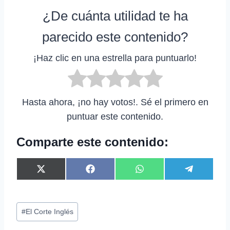
¿De cuánta utilidad te ha
parecido este contenido?
¡Haz clic en una estrella para puntuarlo!
Hasta ahora, ¡no hay votos!. Sé el primero en
puntuar este contenido.
Comparte este contenido:
C
C
C
C
X
F
W
T
o
o
o
o
(
a
h
e
m
m
m
m
T
c
a
l
p
p
p
p
w
e
t
e
Etiquetas
a
a
a
a
i
b
s
g
#
El Corte Inglés
r
r
r
r
t
o
A
r
de
t
t
t
t
t
o
p
a