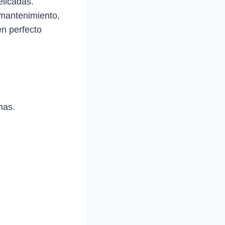
elicadas.
 mantenimiento,
en perfecto
mas.