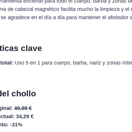
rramienta eficiente para todo el cuerpo, barba y zonas d
a de cabezal magnético facilita mucho la limpieza y el
se agradece en el día a día para mantener el afeitador 
ticas clave
total:
Uso 5 en 1 para cuerpo, barba, nariz y zonas ínti
del chollo
inal:
49,99 €
ctual:
34,29 €
to:
-31%