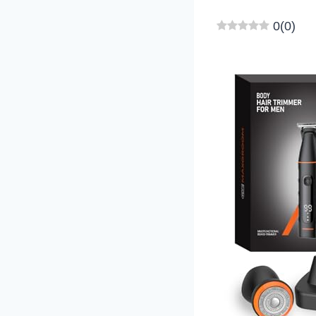
0
(
0
)