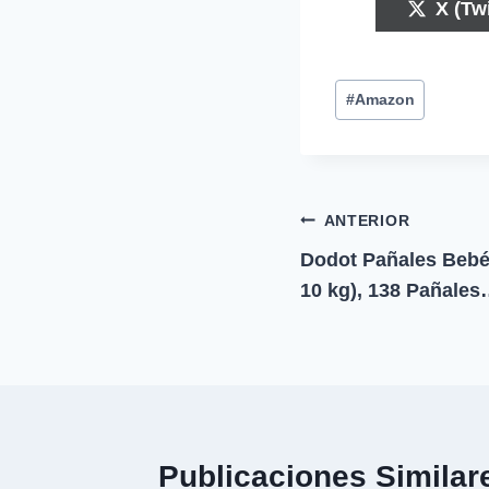
C
X (Twi
o
m
p
Etiquetas
a
#
Amazon
r
de
t
i
la
r
entrada:
e
n
Navegación
ANTERIOR
Dodot Pañales Bebé 
de
10 kg), 138 Pañales
entradas
Publicaciones Similar