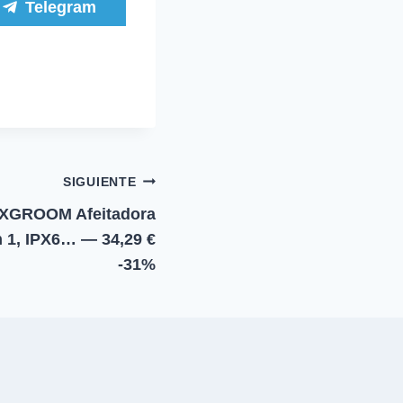
C
Telegram
o
m
p
a
r
t
i
r
e
n
SIGUIENTE
GROOM Afeitadora
n 1, IPX6… — 34,29 €
-31%