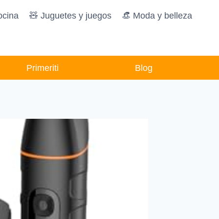
ocina
🧸️ Juguetes y juegos
👒 Moda y belleza
Primeriti
Blog