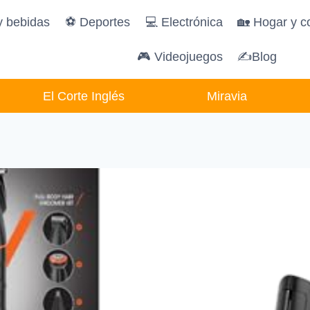
y bebidas
️⚽️ Deportes
💻 Electrónica
🏡 Hogar y c
🎮 Videojuegos
✍Blog
El Corte Inglés
Miravia