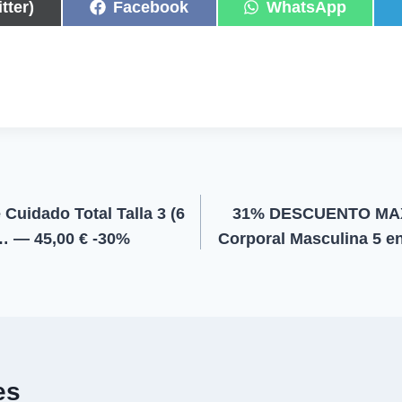
C
C
tter)
Facebook
WhatsApp
o
o
m
m
p
p
a
a
r
r
t
t
i
i
r
r
e
e
n
n
Cuidado Total Talla 3 (6
31% DESCUENTO MAX
… — 45,00 € -30%
Corporal Masculina 5 e
es