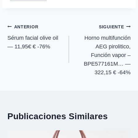
t
t
t
t
t
o
p
a
la
i
i
i
i
e
k
p
m
r
r
r
r
r
entrada:
e
e
e
e
)
Navegación
n
n
n
n
ANTERIOR
SIGUIENTE
Sérum facial olive oil
Horno multifunción
de
— 11,95€ € -76%
AEG pirolitico,
entradas
Función vapor –
BPE577161M… —
322,15 € -64%
Publicaciones Similares