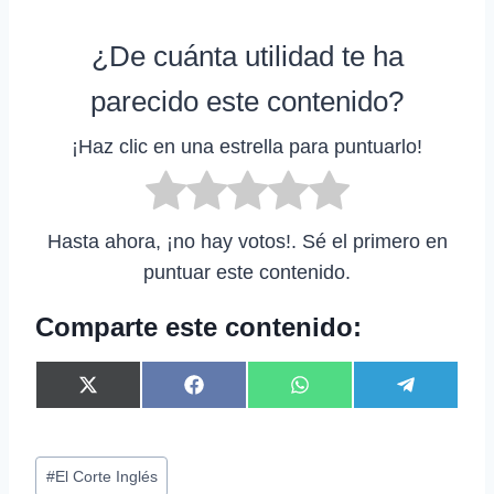
¿De cuánta utilidad te ha
parecido este contenido?
¡Haz clic en una estrella para puntuarlo!
Hasta ahora, ¡no hay votos!. Sé el primero en
puntuar este contenido.
Comparte este contenido:
C
C
C
C
X
F
W
T
o
o
o
o
(
a
h
e
m
m
m
m
T
c
a
l
p
p
p
p
w
e
t
e
Etiquetas
a
a
a
a
i
b
s
g
#
El Corte Inglés
r
r
r
r
t
o
A
r
de