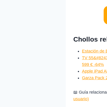
Chollos r
Estación de
TV 55&#8243
599 € -64%
Apple iPad A
Garza Pack 2
📖 Guía relacion
usuario)