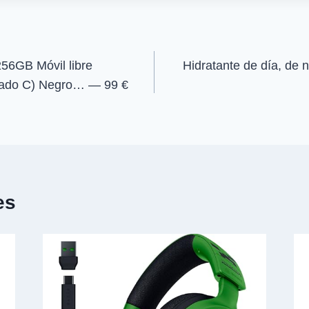
r
r
e
e
n
n
56GB Móvil libre
Hidratante de día, de 
rado C) Negro… — 99 €
es