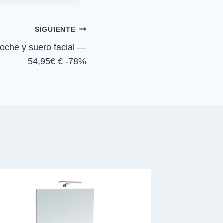
r
e
n
SIGUIENTE
noche y suero facial —
54,95€ € -78%