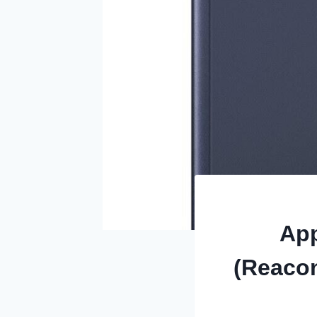
App
(Reaco