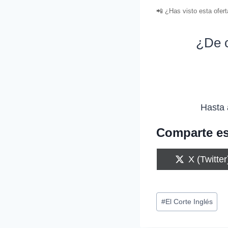
📲 ¿Has visto esta ofer
¿De c
Hasta 
Comparte es
C
X (Twitter
o
m
p
Etiquetas
a
#
El Corte Inglés
r
de
t
i
la