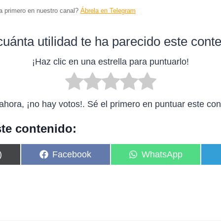
ta primero en nuestro canal?
Ábrela en Telegram
uánta utilidad te ha parecido este cont
¡Haz clic en una estrella para puntuarlo!
ahora, ¡no hay votos!. Sé el primero en puntuar este con
te contenido:
C
C
)
Facebook
WhatsApp
o
o
m
m
p
p
a
a
r
r
t
t
i
i