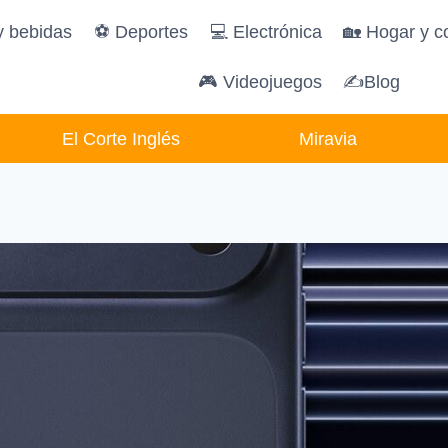
y bebidas
️⚽️ Deportes
💻 Electrónica
🏡 Hogar y c
🎮 Videojuegos
✍Blog
El Corte Inglés
Miravia