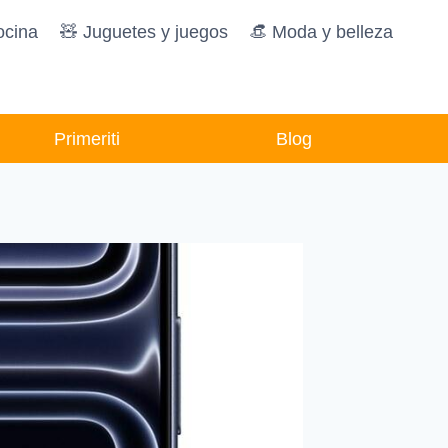
ocina
🧸️ Juguetes y juegos
👒 Moda y belleza
Primeriti
Blog