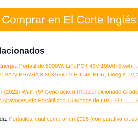
Comprar en El Corte Inglés
elacionados
 Energía Portátil de 5000W, LiFePO4 48V 100Ah 5Kwh…
; Sony BRAVIA 8 55XR84 OLED, 4K HDR, Google TV,
ir (2022) Wi-Fi (5ª Generación) (Reacondicionado Gr
 Altavoces Rio Portátil con 15 Modos de Luz LED… — 
ada:
Portátiles: cuál comprar en 2026 (comparativa cruza