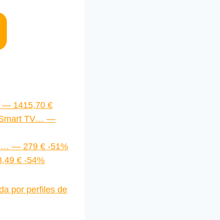
 — 1415,70 €
 Smart TV… —
ado… — 279 € -51%
8,49 € -54%
da por perfiles de