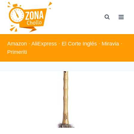
Saltar
al
contenido
Amazon
·
AliExpress
·
El Corte Inglés
·
Miravia
·
Primeriti