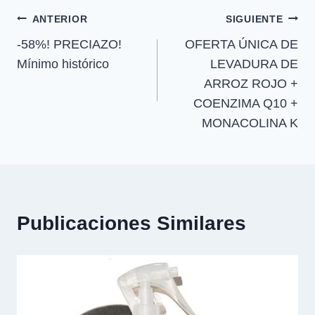
e
e
e
e
)
Navegación
n
n
n
n
ANTERIOR
SIGUIENTE
-58%! PRECIAZO!
OFERTA ÚNICA DE
de
Mínimo histórico
LEVADURA DE
entradas
ARROZ ROJO +
COENZIMA Q10 +
MONACOLINA K
Publicaciones Similares