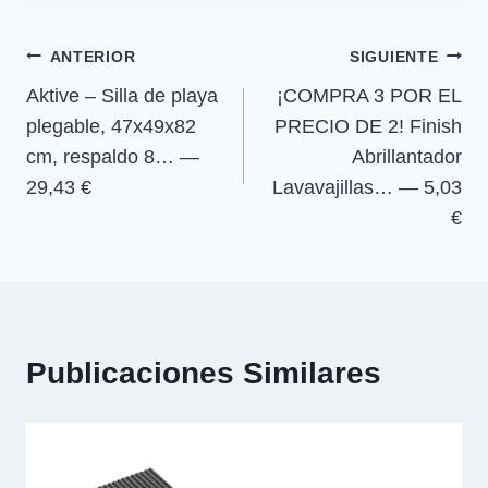
e
k
p
m
r
r
r
r
r
entrada:
e
e
e
e
)
Navegación
n
n
n
n
ANTERIOR
SIGUIENTE
Aktive – Silla de playa
¡COMPRA 3 POR EL
de
plegable, 47x49x82
PRECIO DE 2! Finish
entradas
cm, respaldo 8… —
Abrillantador
29,43 €
Lavavajillas… — 5,03
€
Publicaciones Similares