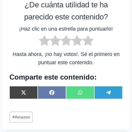
¿De cuánta utilidad te ha
parecido este contenido?
¡Haz clic en una estrella para puntuarlo!
Hasta ahora, ¡no hay votos!. Sé el primero en
puntuar este contenido.
Comparte este contenido:
C
C
C
C
X
F
W
T
o
o
o
o
(
a
h
e
m
m
m
m
T
c
a
l
p
p
p
p
w
e
t
e
Etiquetas
a
a
a
a
i
b
s
g
#
Amazon
r
r
r
r
t
o
A
r
de
t
t
t
t
t
o
p
a
la
i
i
i
i