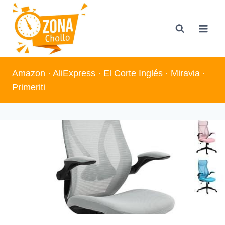
Saltar
al
contenido
Amazon
·
AliExpress
·
El Corte Inglés
·
Miravia
·
Primeriti