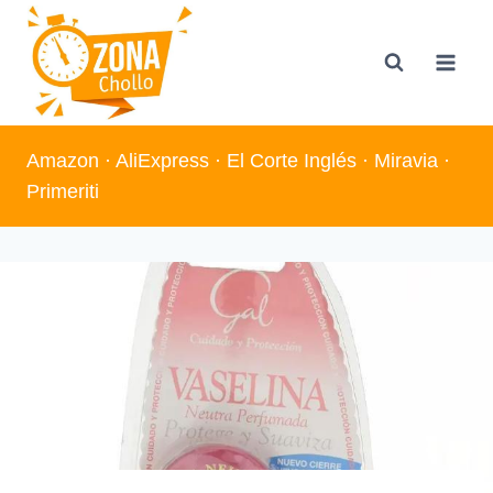
Saltar
al
contenido
Amazon
·
AliExpress
·
El Corte Inglés
·
Miravia
·
Primeriti