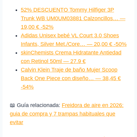
52% DESCUENTO Tommy Hilfiger 3P
Trunk WB UM0UM03881 Calzoncillos… —
19,00 € -52%
Adidas Unisex bebé VL Court 3.0 Shoes
Infants, Silver Met./Core… — 20,00 € -50%
skinChemists Crema Hidratante Antiedad
con Retinol 50ml — 27.9 €
Calvin Klein Traje de baño Mujer Scoop
Back One Piece con diseño… — 38,45 €
-54%
📖 Guía relacionada:
Freidora de aire en 2026:
guia de compra y 7 trampas habituales que
evitar