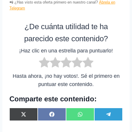
📲 ¿Has visto esta oferta primero en nuestro canal?
Ábrela en
Telegram
¿De cuánta utilidad te ha
parecido este contenido?
¡Haz clic en una estrella para puntuarlo!
Hasta ahora, ¡no hay votos!. Sé el primero en
puntuar este contenido.
Comparte este contenido:
C
C
C
C
X
F
W
T
o
o
o
o
(
a
h
e
m
m
m
m
T
c
a
l