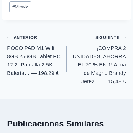
p
p
p
p
w
e
t
e
Etiquetas
a
a
a
a
i
b
s
g
#
Miravia
r
r
r
r
t
o
A
r
de
t
t
t
t
t
o
p
a
la
i
i
i
i
e
k
p
m
r
r
r
r
r
entrada:
e
e
e
e
)
Navegación
n
n
n
n
ANTERIOR
SIGUIENTE
POCO PAD M1 Wifi
¡COMPRA 2
de
8GB 256GB Tablet PC
UNIDADES, AHORRA
entradas
12.2″ Pantalla 2.5K
EL 70 % EN 1! Alma
Batería… — 198,29 €
de Magno Brandy
Jerez… — 15,48 €
Publicaciones Similares