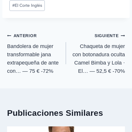
Etiquetas
a
a
a
a
i
b
s
g
#
El Corte Inglés
r
r
r
r
t
o
A
r
de
t
t
t
t
t
o
p
a
la
i
i
i
i
e
k
p
m
r
r
r
r
r
entrada:
e
e
e
e
)
Navegación
n
n
n
n
ANTERIOR
SIGUIENTE
Bandolera de mujer
Chaqueta de mujer
de
transformable jana
con botonadura oculta
entradas
extrapequeña de ante
Camel Bimba y Lola ·
con… — 75 € -72%
El… — 52,5 € -70%
Publicaciones Similares