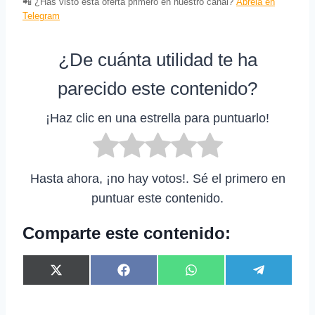
📲 ¿Has visto esta oferta primero en nuestro canal?
Ábrela en
Telegram
¿De cuánta utilidad te ha
parecido este contenido?
¡Haz clic en una estrella para puntuarlo!
Hasta ahora, ¡no hay votos!. Sé el primero en
puntuar este contenido.
Comparte este contenido:
C
C
C
C
X
F
W
T
o
o
o
o
(
a
h
e
m
m
m
m
T
c
a
l
p
p
p
p
w
e
t
e