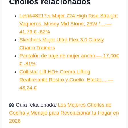
Chollos relacionados
Levi&#8217;s Mujer 724 High Rise Straight
Vaqueros, Mosey Mid Stone, 25W /… —
41,79 € -62%
Skechers Mujer Ultra Flex 3.0 Classy
Charm Trainers
Pantalón de traje de mujer ancho — 17,00€
€ -81%
Collistar Lift HD+ Crema Lifting
Reafirmante Rostro y Cuello, Efecto… —
43,24 €
📖 Guía relacionada:
Los Mejores Chollos de
Cocina y Menaje para Revolucionar tu Hogar en
2026