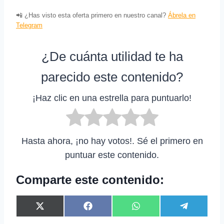
📲 ¿Has visto esta oferta primero en nuestro canal?
Ábrela en
Telegram
¿De cuánta utilidad te ha
parecido este contenido?
¡Haz clic en una estrella para puntuarlo!
Hasta ahora, ¡no hay votos!. Sé el primero en
puntuar este contenido.
Comparte este contenido:
C
C
C
C
X
F
W
T
o
o
o
o
(
a
h
e