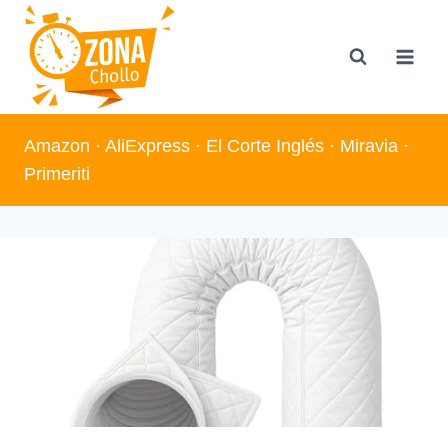
Saltar
al
contenido
Amazon
·
AliExpress
·
El Corte Inglés
·
Miravia
·
Primeriti