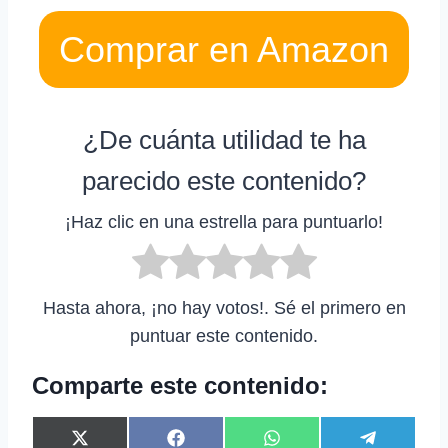
Comprar en Amazon
¿De cuánta utilidad te ha
parecido este contenido?
¡Haz clic en una estrella para puntuarlo!
Hasta ahora, ¡no hay votos!. Sé el primero en
puntuar este contenido.
Comparte este contenido:
C
C
C
C
X
F
W
T