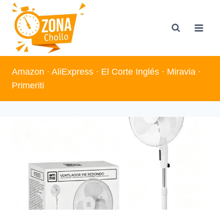
Saltar
al
contenido
Amazon
·
AliExpress
·
El Corte Inglés
·
Miravia
·
Primeriti