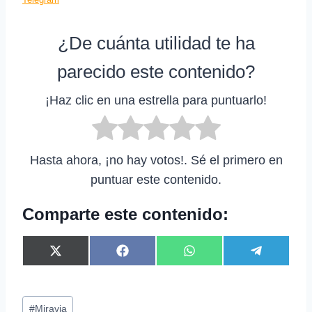
¿De cuánta utilidad te ha
parecido este contenido?
¡Haz clic en una estrella para puntuarlo!
Hasta ahora, ¡no hay votos!. Sé el primero en
puntuar este contenido.
Comparte este contenido:
C
C
C
C
X
F
W
T
o
o
o
o
(
a
h
e
m
m
m
m
T
c
a
l
p
p
p
p
w
e
t
e
Etiquetas
a
a
a
a
i
b
s
g
#
Miravia