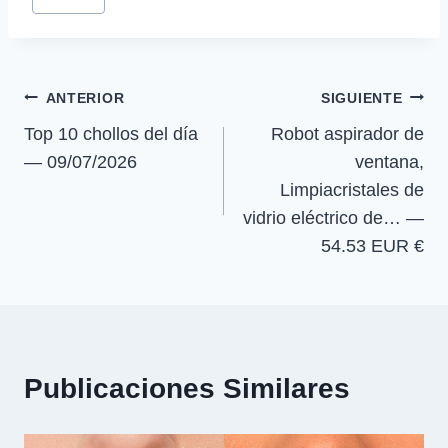
r
r
r
r
t
o
A
r
de
t
t
t
t
t
o
p
a
la
i
i
i
i
e
k
p
m
r
r
r
r
r
entrada:
e
e
e
e
)
Navegación
n
n
n
n
ANTERIOR
SIGUIENTE
Top 10 chollos del día
Robot aspirador de
de
— 09/07/2026
ventana,
entradas
Limpiacristales de
vidrio eléctrico de… —
54.53 EUR €
Publicaciones Similares