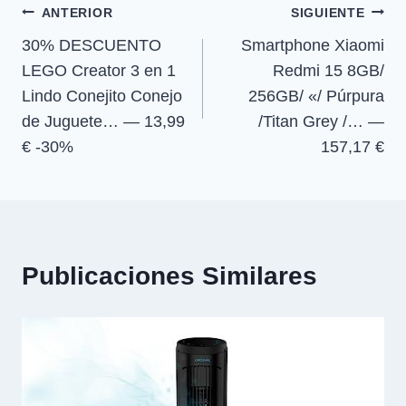
Navegación
n
n
n
n
ANTERIOR
SIGUIENTE
30% DESCUENTO
Smartphone Xiaomi
de
LEGO Creator 3 en 1
Redmi 15 8GB/
entradas
Lindo Conejito Conejo
256GB/ «/ Púrpura
de Juguete… — 13,99
/Titan Grey /… —
€ -30%
157,17 €
Publicaciones Similares