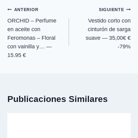
entrada:
e
e
e
e
)
Navegación
n
n
n
n
ANTERIOR
SIGUIENTE
ORCHID – Perfume
Vestido corto con
de
en aceite con
cinturón de sarga
entradas
Feromonas – Floral
suave — 35,00€ €
con vainilla y… —
-79%
15.95 €
Publicaciones Similares