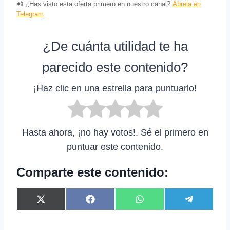
📲 ¿Has visto esta oferta primero en nuestro canal?
Ábrela en
Telegram
¿De cuánta utilidad te ha
parecido este contenido?
¡Haz clic en una estrella para puntuarlo!
Hasta ahora, ¡no hay votos!. Sé el primero en
puntuar este contenido.
Comparte este contenido:
C
C
C
C
X
F
W
T
o
o
o
o
(
a
h
e
m
m
m
m
T
c
a
l