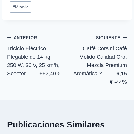
p
p
p
p
w
e
t
e
Etiquetas
a
a
a
a
i
b
s
g
#
Miravia
r
r
r
r
t
o
A
r
de
t
t
t
t
t
o
p
a
la
i
i
i
i
e
k
p
m
r
r
r
r
r
entrada:
e
e
e
e
)
Navegación
n
n
n
n
ANTERIOR
SIGUIENTE
Triciclo Eléctrico
Caffè Corsini Café
de
Plegable de 14 kg,
Molido Calidad Oro,
entradas
250 W, 36 V, 25 km/h,
Mezcla Premium
Scooter… — 662,40 €
Aromática Y… — 6,15
€ -44%
Publicaciones Similares