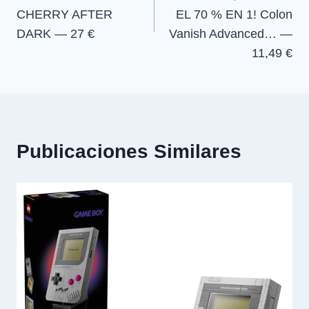
entradas
CHERRY AFTER
EL 70 % EN 1! Colon
DARK — 27 €
Vanish Advanced… —
11,49 €
Publicaciones Similares