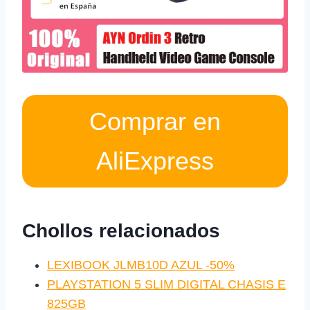
Comprar en
AliExpress
Chollos relacionados
LEXIBOOK JLMB10D AZUL -50%
PLAYSTATION 5 SLIM DIGITAL CHASIS E
825GB