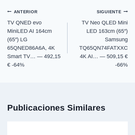
r
r
r
r
r
entrada:
e
e
e
e
)
Navegación
n
n
n
n
ANTERIOR
SIGUIENTE
TV QNED evo
TV Neo QLED Mini
de
MiniLED AI 164cm
LED 163cm (65″)
entradas
(65″) LG
Samsung
65QNED86A6A, 4K
TQ65QN74FATXXC
Smart TV… — 492,15
4K AI… — 509,15 €
€ -64%
-66%
Publicaciones Similares