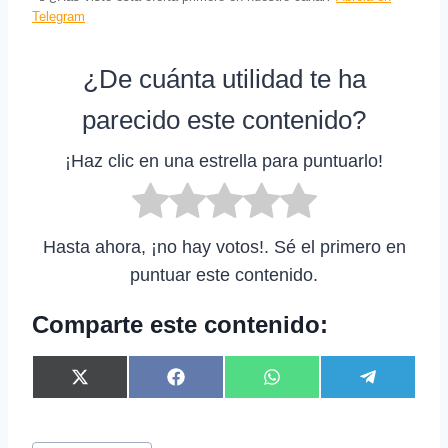
Telegram
¿De cuánta utilidad te ha
parecido este contenido?
¡Haz clic en una estrella para puntuarlo!
Hasta ahora, ¡no hay votos!. Sé el primero en
puntuar este contenido.
Comparte este contenido:
C
C
C
C
X
F
W
T
o
o
o
o
(
a
h
e
m
m
m
m
T
c
a
l
p
p
p
p
w
e
t
e
Etiquetas