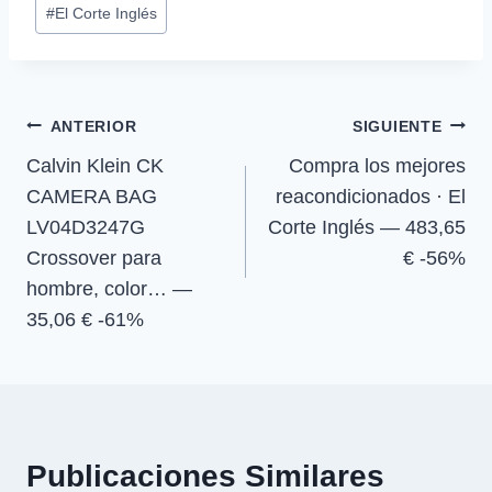
a
a
a
a
i
b
s
g
#
El Corte Inglés
r
r
r
r
t
o
A
r
de
t
t
t
t
t
o
p
a
la
i
i
i
i
e
k
p
m
r
r
r
r
r
entrada:
e
e
e
e
)
Navegación
n
n
n
n
ANTERIOR
SIGUIENTE
Calvin Klein CK
Compra los mejores
de
CAMERA BAG
reacondicionados · El
entradas
LV04D3247G
Corte Inglés — 483,65
Crossover para
€ -56%
hombre, color… —
35,06 € -61%
Publicaciones Similares