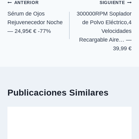
Navegación
n
n
n
n
ANTERIOR
SIGUIENTE
Sérum de Ojos
300000RPM Soplador
de
Rejuvenecedor Noche
de Polvo Eléctrico,4
entradas
— 24,95€ € -77%
Velocidades
Recargable Aire… —
39,99 €
Publicaciones Similares