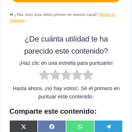
📲 ¿Has visto esta oferta primero en nuestro canal?
Ábrela en
Telegram
¿De cuánta utilidad te ha
parecido este contenido?
¡Haz clic en una estrella para puntuarlo!
Hasta ahora, ¡no hay votos!. Sé el primero en
puntuar este contenido.
Comparte este contenido:
C
C
C
C
X
F
W
T