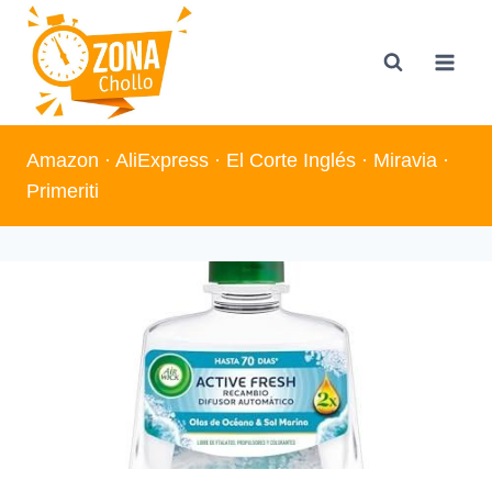
Saltar
al
contenido
Amazon
·
AliExpress
·
El Corte Inglés
·
Miravia
·
Primeriti