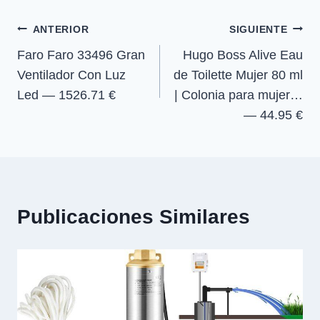
r
r
r
r
r
entrada:
e
e
e
e
)
Navegación
n
n
n
n
ANTERIOR
SIGUIENTE
Faro Faro 33496 Gran
Hugo Boss Alive Eau
de
Ventilador Con Luz
de Toilette Mujer 80 ml
entradas
Led — 1526.71 €
| Colonia para mujer…
— 44.95 €
Publicaciones Similares