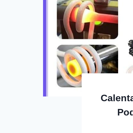
Calent
Po