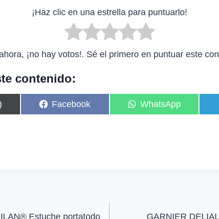
¡Haz clic en una estrella para puntuarlo!
ahora, ¡no hay votos!. Sé el primero en puntuar este con
te contenido:
C
C
)
Facebook
WhatsApp
o
o
m
m
p
p
a
a
r
r
t
t
i
i
r
r
e
e
n
n
AN® Estuche portatodo
GARNIER DELIAL S