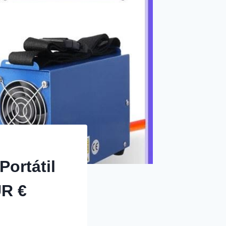
ortátil
R €