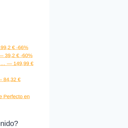
199,2 € -66%
— 39,2 € -60%
ón… — 149,99 €
— 84,32 €
e Perfecto en
enido?