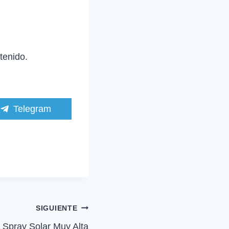
tenido.
C
Telegram
o
m
p
a
r
t
i
r
e
n
SIGUIENTE
pray Solar Muy Alta