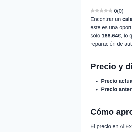
0
(
0
)
Encontrar un
cal
este es una oport
solo
166.64€
, lo
reparación de au
Precio y d
Precio actua
Precio anter
Cómo apro
El precio en Ali