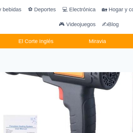
y bebidas
️⚽️ Deportes
💻 Electrónica
🏡 Hogar y c
🎮 Videojuegos
✍Blog
El Corte Inglés
Miravia