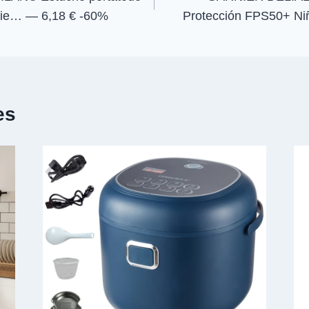
rie… — 6,18 € -60%
Protección FPS50+ Ni
es