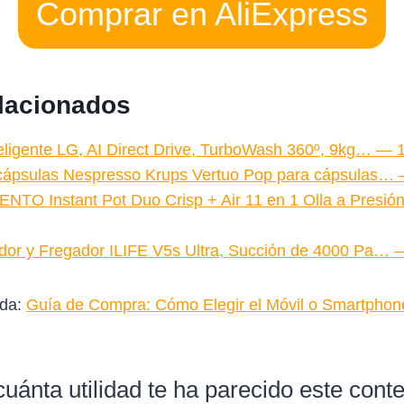
Comprar en AliExpress
elacionados
eligente LG, AI Direct Drive, TurboWash 360º, 9kg… — 
 cápsulas Nespresso Krups Vertuo Pop para cápsulas… 
TO Instant Pot Duo Crisp + Air 11 en 1 Olla a Presi
dor y Fregador ILIFE V5s Ultra, Succión de 4000 Pa… 
ada:
Guía de Compra: Cómo Elegir el Móvil o Smartphon
uánta utilidad te ha parecido este cont