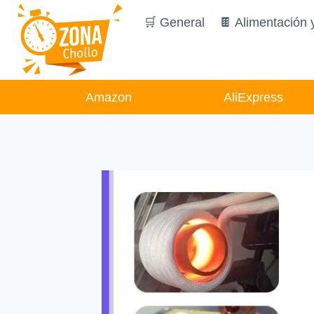
Saltar
🛒 General
🍫 Alimentación 
al
contenido
Amazon
AliExpress