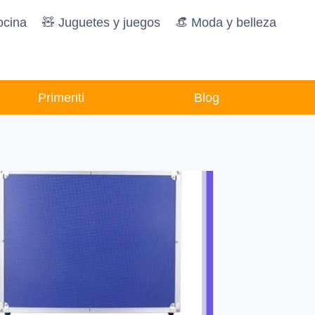
ocina
🧸️ Juguetes y juegos
👒 Moda y belleza
Primeriti
Blog