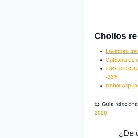
Chollos r
Lavadora Int
Cafetera de
33% DESCUEN
-33%
Robot Aspira
📖 Guía relacion
2026
¿De c