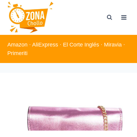
Saltar
al
contenido
Amazon
·
AliExpress
·
El Corte Inglés
·
Miravia
·
Primeriti