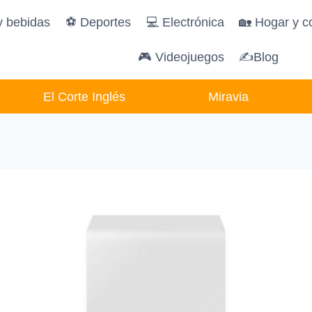
y bebidas
️⚽️ Deportes
💻 Electrónica
🏡 Hogar y c
🎮 Videojuegos
✍Blog
El Corte Inglés
Miravia