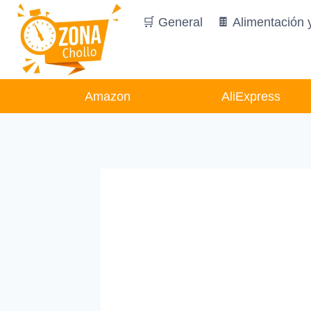
Saltar
🛒 General
🍫 Alimentación 
al
contenido
Amazon
AliExpress