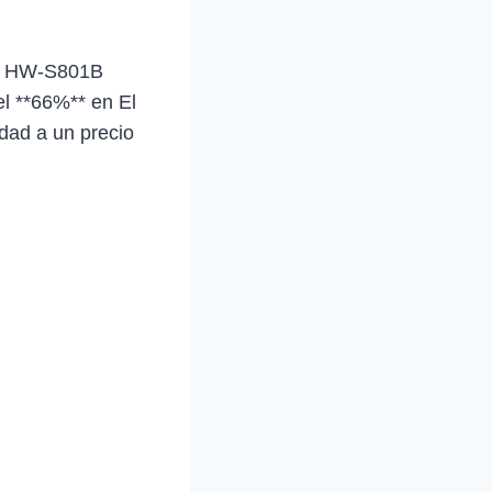
22 HW-S801B
el **66%** en El
idad a un precio