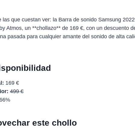
e las que cuestan ver: la Barra de sonido Samsung 20
by Atmos, un **chollazo** de 169 €, con un descuento d
una pasada para cualquier amante del sonido de alta cal
isponibilidad
l:
169 €
ior:
499 €
66%
vechar este chollo