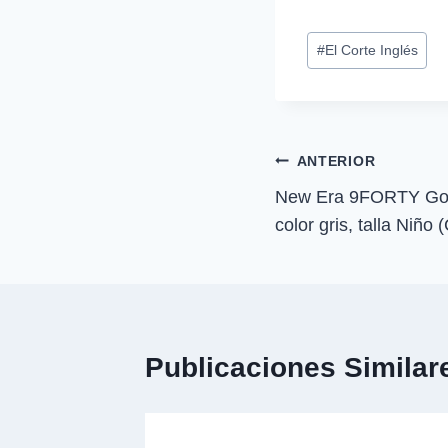
m
p
Etiquetas
a
#
El Corte Inglés
r
de
t
i
la
r
entrada:
e
n
Navegación
ANTERIOR
New Era 9FORTY Gorr
de
color gris, talla Niño
entradas
Publicaciones Similar