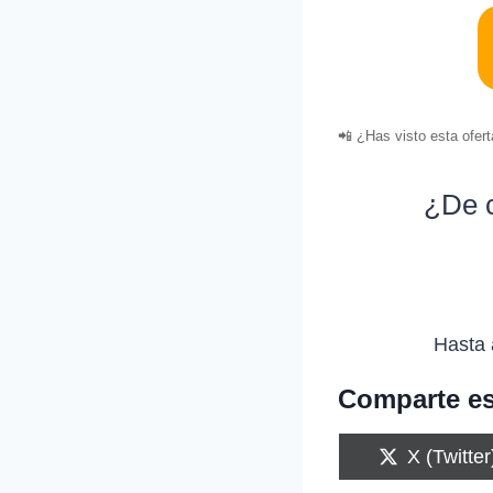
📲 ¿Has visto esta ofer
¿De c
Hasta 
Comparte es
C
X (Twitter
o