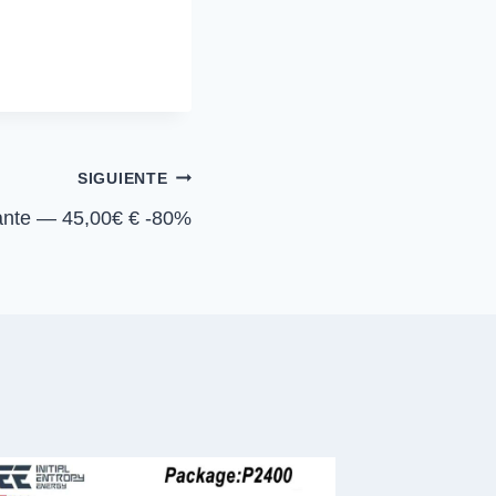
m
p
a
r
t
i
r
e
n
SIGUIENTE
ante — 45,00€ € -80%