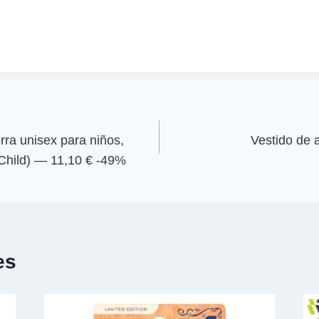
m
m
p
p
a
a
r
r
t
t
i
i
r
r
e
e
n
n
a unisex para niños,
Vestido de 
 (Child) — 11,10 € -49%
es