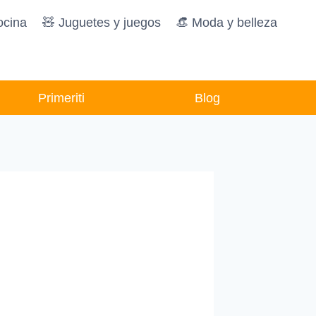
ocina
🧸️ Juguetes y juegos
👒 Moda y belleza
Primeriti
Blog