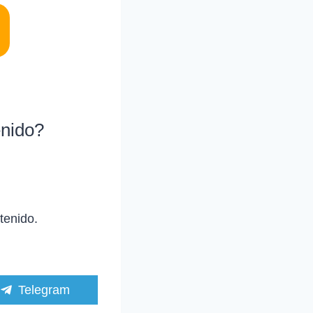
enido?
tenido.
C
Telegram
o