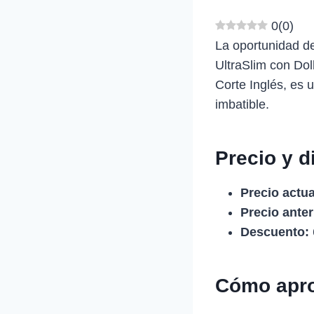
0
(
0
)
La oportunidad d
UltraSlim con Dol
Corte Inglés, es 
imbatible.
Precio y d
Precio actua
Precio anter
Descuento:
Cómo apro