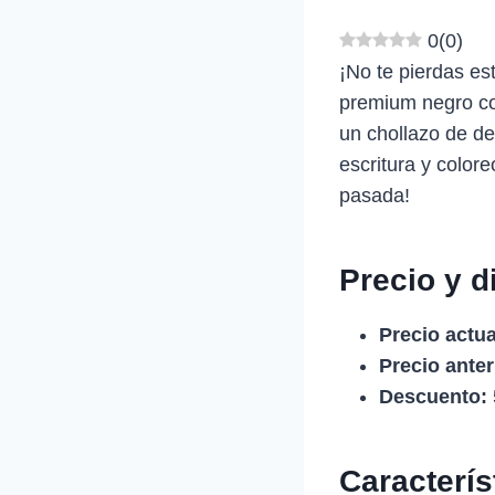
0
(
0
)
¡No te pierdas es
premium negro co
un chollazo de de
escritura y color
pasada!
Precio y d
Precio actua
Precio anter
Descuento:
Caracterí