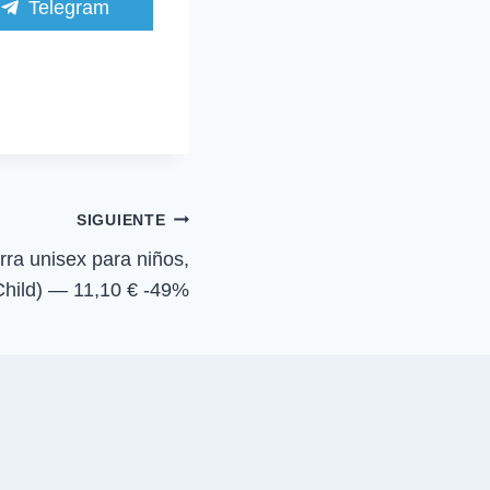
C
Telegram
o
m
p
a
r
t
i
r
e
n
SIGUIENTE
a unisex para niños,
 (Child) — 11,10 € -49%