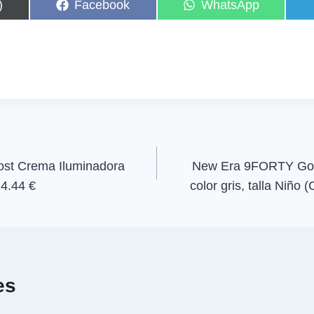
C
C
)
Facebook
WhatsApp
o
o
m
m
p
p
a
a
r
r
t
t
i
i
r
r
e
e
n
n
ost Crema Iluminadora
New Era 9FORTY Gorr
4.44 €
color gris, talla Niño
es