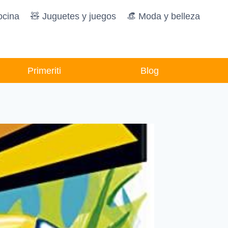
ocina
🧸️ Juguetes y juegos
👒 Moda y belleza
Primeriti
Blog