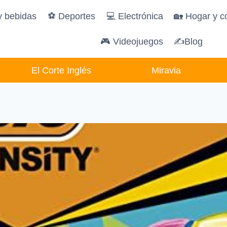
y bebidas
️⚽️ Deportes
💻 Electrónica
🏡 Hogar y c
🎮 Videojuegos
✍Blog
El Corte Inglés
Miravia