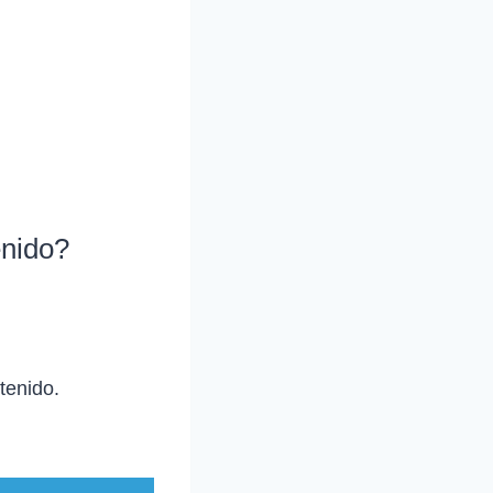
enido?
tenido.