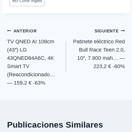
#
El Corte Inglés
r
r
r
r
t
o
A
r
de
t
t
t
t
t
o
p
a
la
i
i
i
i
e
k
p
m
r
r
r
r
r
entrada:
e
e
e
e
)
Navegación
n
n
n
n
ANTERIOR
SIGUIENTE
TV QNED AI 108cm
Patinete eléctrico Red
de
(43″) LG
Bull Race Teen 2.0,
entradas
43QNED84A6C, 4K
10″, 7.800 mah… —
Smart TV
223,2 € -60%
(Reacondicionado…
— 159,2 € -63%
Publicaciones Similares