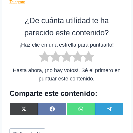
Telegram
¿De cuánta utilidad te ha
parecido este contenido?
¡Haz clic en una estrella para puntuarlo!
Hasta ahora, ¡no hay votos!. Sé el primero en
puntuar este contenido.
Comparte este contenido:
C
C
C
C
X
F
W
T
o
o
o
o
(
a
h
e
m
m
m
m
T
c
a
l
p
p
p
p
w
e
t
e
Etiquetas
a
a
a
a
i
b
s
g