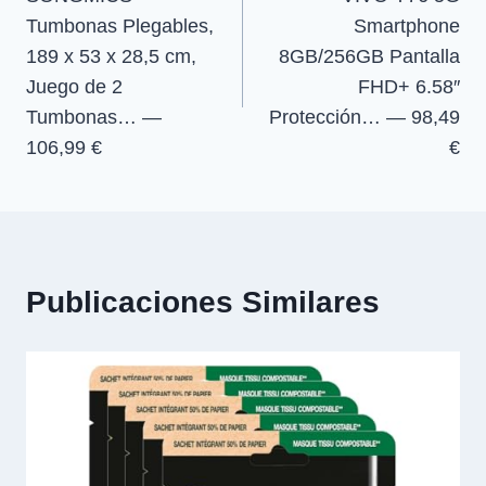
de
Tumbonas Plegables,
Smartphone
entradas
189 x 53 x 28,5 cm,
8GB/256GB Pantalla
Juego de 2
FHD+ 6.58″
Tumbonas… —
Protección… — 98,49
106,99 €
€
Publicaciones Similares