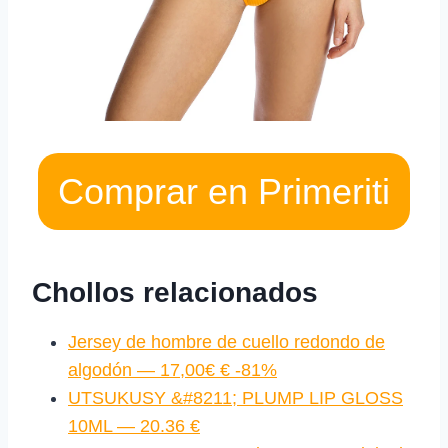
Comprar en Primeriti
Chollos relacionados
Jersey de hombre de cuello redondo de
algodón — 17,00€ € -81%
UTSUKUSY &#8211; PLUMP LIP GLOSS
10ML — 20.36 €