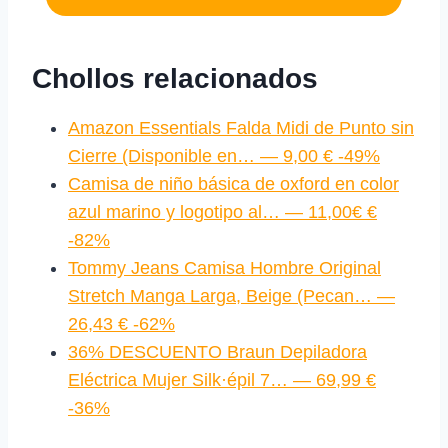
Chollos relacionados
Amazon Essentials Falda Midi de Punto sin
Cierre (Disponible en… — 9,00 € -49%
Camisa de niño básica de oxford en color
azul marino y logotipo al… — 11,00€ €
-82%
Tommy Jeans Camisa Hombre Original
Stretch Manga Larga, Beige (Pecan… —
26,43 € -62%
36% DESCUENTO Braun Depiladora
Eléctrica Mujer Silk·épil 7… — 69,99 €
-36%