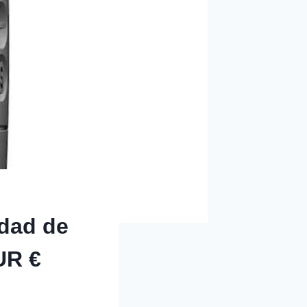
idad de
UR €