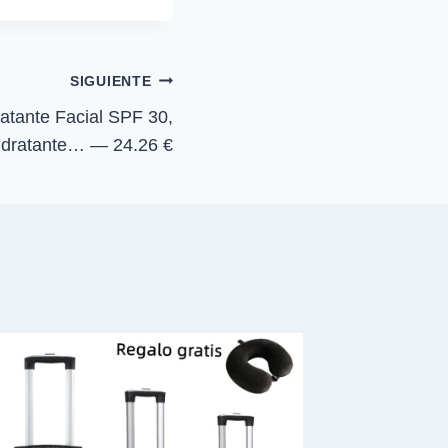
i
r
e
n
SIGUIENTE
atante Facial SPF 30,
Hidratante… — 24.26 €