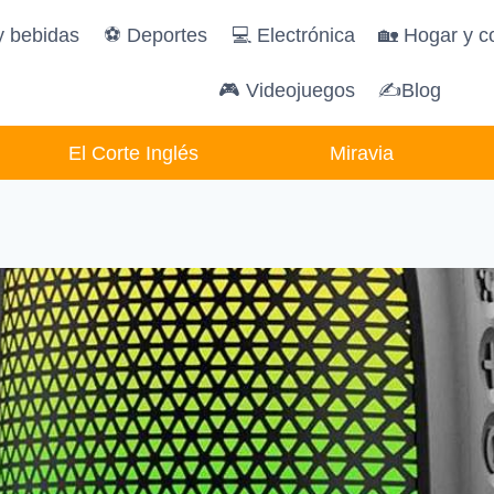
y bebidas
️⚽️ Deportes
💻 Electrónica
🏡 Hogar y c
🎮 Videojuegos
✍Blog
El Corte Inglés
Miravia