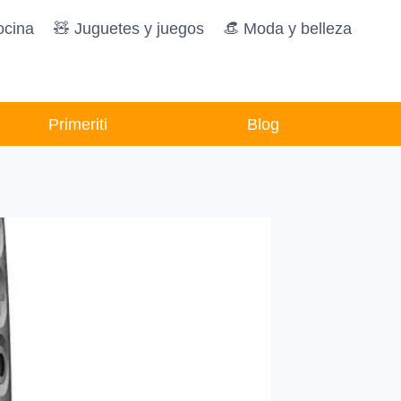
ocina
🧸️ Juguetes y juegos
👒 Moda y belleza
Primeriti
Blog