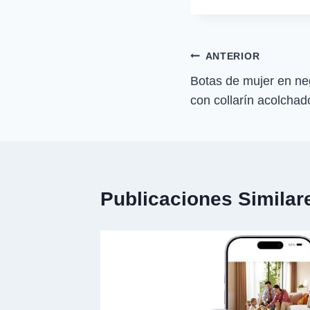
i
la
r
entrada:
e
n
Navegación
ANTERIOR
Botas de mujer en neg
de
con collarín acolcha
entradas
Publicaciones Similar