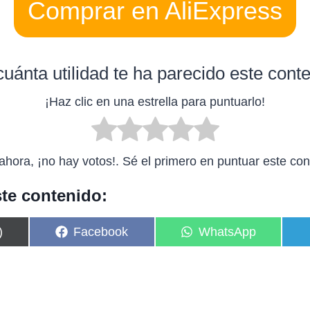
Comprar en AliExpress
uánta utilidad te ha parecido este cont
¡Haz clic en una estrella para puntuarlo!
ahora, ¡no hay votos!. Sé el primero en puntuar este con
te contenido:
C
C
)
Facebook
WhatsApp
o
o
m
m
p
p
a
a
r
r
t
t