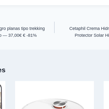
i
i
r
r
e
e
n
n
ro planas tipo trekking
Cetaphil Crema Hidr
do — 37,00€ € -81%
Protector Solar 
es