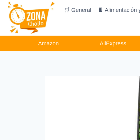
Saltar
🛒 General
🍫 Alimentación 
al
contenido
Amazon
AliExpress