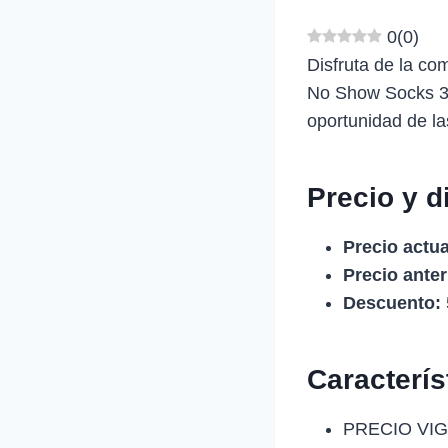
0
(
0
)
Disfruta de la co
No Show Socks 3 P
oportunidad de l
Precio y d
Precio actua
Precio anter
Descuento:
Caracterí
PRECIO VIG