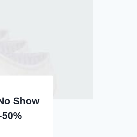
 No Show
 -50%