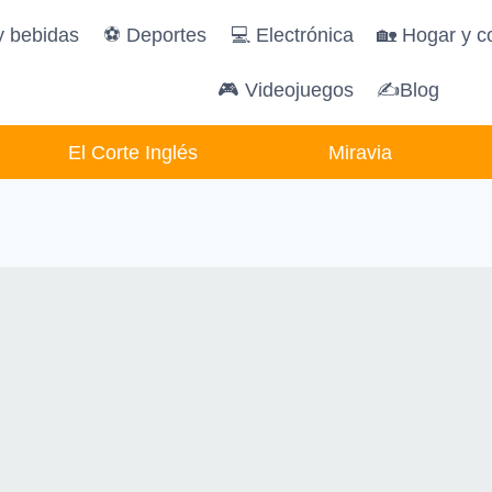
y bebidas
️⚽️ Deportes
💻 Electrónica
🏡 Hogar y c
🎮 Videojuegos
✍Blog
El Corte Inglés
Miravia