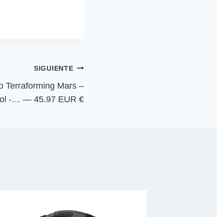
p
a
r
t
i
r
e
n
SIGUIENTE
 Terraforming Mars –
ol -… — 45.97 EUR €