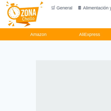
Saltar
🛒 General
🍫 Alimentación 
al
contenido
Amazon
AliExpress