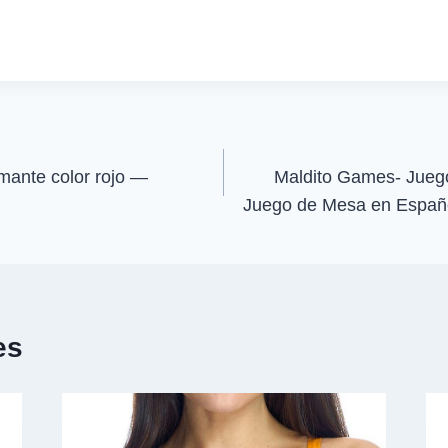
p
p
a
a
r
r
t
t
i
i
r
r
e
e
n
n
mante color rojo —
Maldito Games- Juego
Juego de Mesa en Españ
es