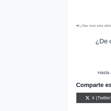
📲 ¿Has visto esta ofer
¿De c
Hasta 
Comparte es
C
X (Twitter
o
m