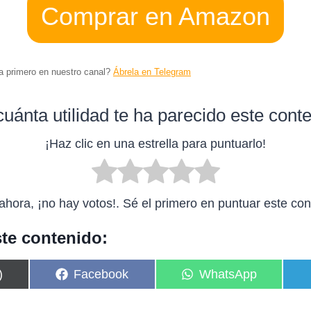
Comprar en Amazon
ta primero en nuestro canal?
Ábrela en Telegram
uánta utilidad te ha parecido este cont
¡Haz clic en una estrella para puntuarlo!
ahora, ¡no hay votos!. Sé el primero en puntuar este con
te contenido:
C
C
)
Facebook
WhatsApp
o
o
m
m