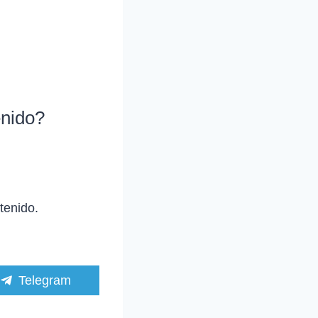
enido?
tenido.
C
Telegram
o
m