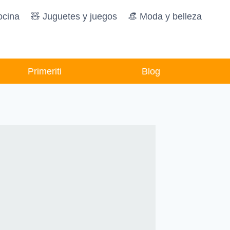
ocina
🧸️ Juguetes y juegos
👒 Moda y belleza
Primeriti
Blog