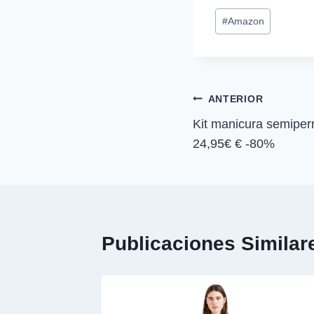
p
Etiquetas
a
#
Amazon
r
de
t
i
la
r
entrada:
e
n
Navegación
ANTERIOR
Kit manicura semiper
de
24,95€ € -80%
entradas
Publicaciones Similar